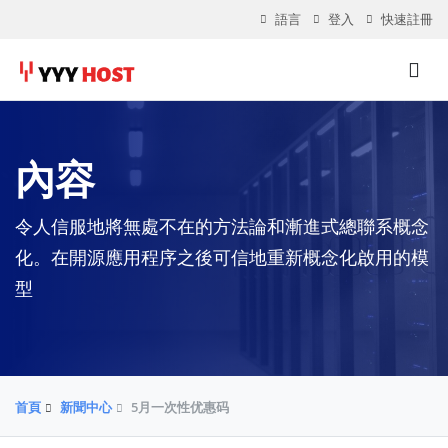
語言
登入
快速註冊
內容
令人信服地將無處不在的方法論和漸進式總聯系概念
化。在開源應用程序之後可信地重新概念化啟用的模
型
首頁
新聞中心
5月一次性优惠码