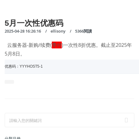
5月一次性优惠码
2025-04-28 16:26:16
ellisony
5366閱讀
云服务器-新购/续费(
季付
)一次性8折优惠。截止至2025年
5月8日。
优惠码：YYYHOST5-1
分類目錄