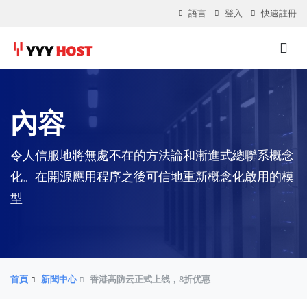
語言
登入
快速註冊
內容
令人信服地將無處不在的方法論和漸進式總聯系概念
化。在開源應用程序之後可信地重新概念化啟用的模
型
首頁
新聞中心
香港高防云正式上线，8折优惠