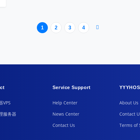
1
2
3
4
ct
Service Support
YYYHOS
VPS
Help Center
About Us
理服务器
News Center
Contact U
Contact Us
Terms of 