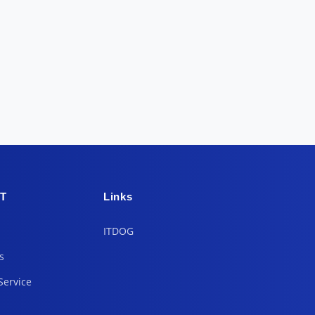
T
Links
ITDOG
s
Service