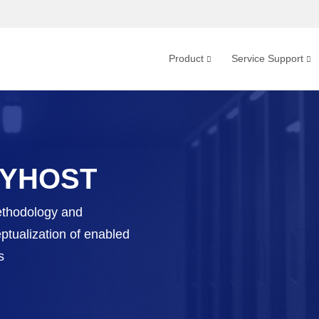
Product
Service Support
YYYHOST
ethodology and
eptualization of enabled
s