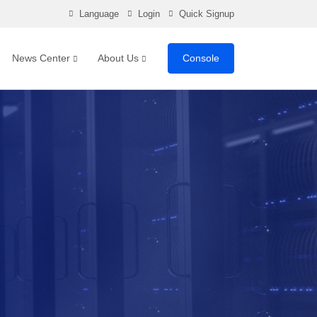
Language
Login
Quick Signup
News Center
About Us
Console