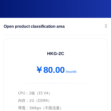
Open product classification area
HKG-2C
￥80.00
/month
CPU：2核（E5 V4）
內存：2G（DDR4）
帶寬：3Mbps（不限流量）