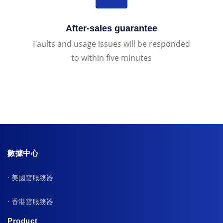
After-sales guarantee
Faults and usage issues will be responded
to within five minutes
數據中心
· 美國雲服務器
· 香港雲服務器
Product