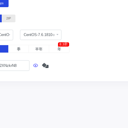
bps
2IP
CentOS
8.3折
月
季
半年
年