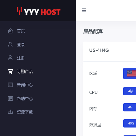
首页
產品配寘
登录
US-4H4G
注册
订购产品
区域
新闻中心
4核
CPU
帮助中心
4G
内存
资源下载
40G
数据盘